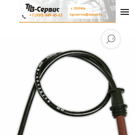
г. ПЕРМЬ
tgvservis@inbox.ru
+7 (950) 449-45-65