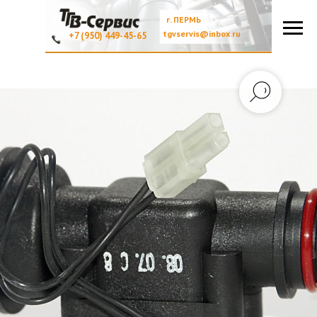
г. ПЕРМЬ
tgvservis@inbox.ru
+7 (950) 449-45-65