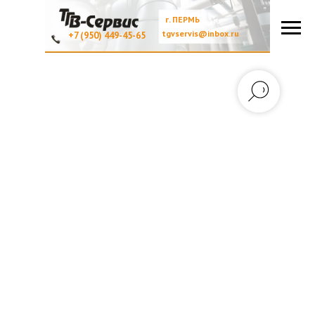
г. ПЕРМЬ
tgvservis@inbox.ru
+7 (950) 449-45-65