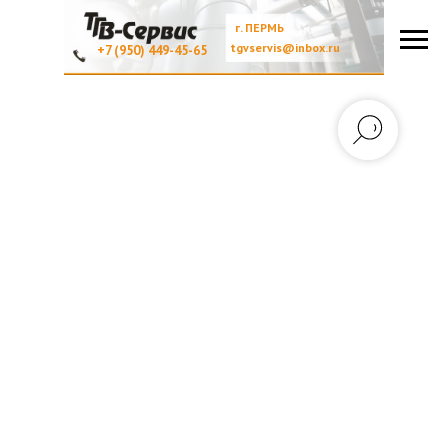
г. ПЕРМЬ
tgvservis@inbox.ru
+7 (950) 449-45-65