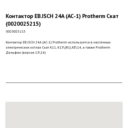
Контактор ЕВ.ISCH 24A (АС-1) Protherm Скат
(0020025215)
0020025215
Контактор ЕВ.ISCH 24A (АС-1) Protherm используется в настенных
электрических котлах Скат К11, К13\(R1),КЕ\14, а также Protherm
Дельфин (версия 13\14)