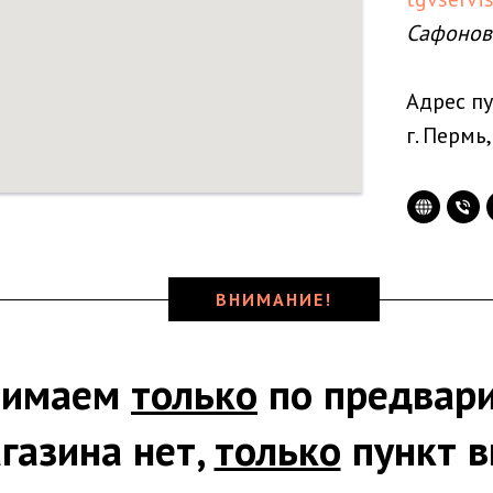
Сафонов
Адрес пу
г. Пермь,
ВНИМАНИЕ!
нимаем
только
по предвари
газина нет,
только
пункт в