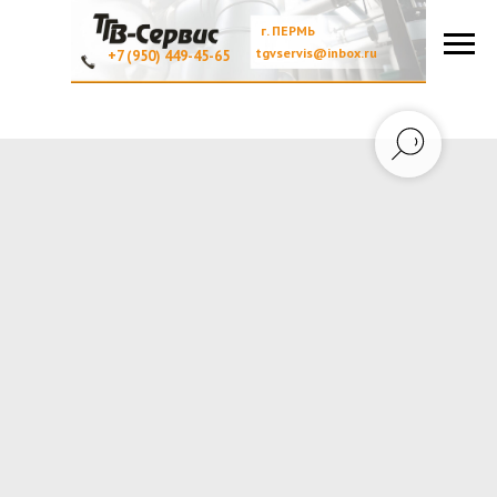
г. ПЕРМЬ
tgvservis@inbox.ru
+7 (950) 449-45-65