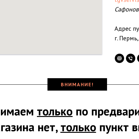
Сафонов
Адрес пу
г. Пермь,
ВНИМАНИЕ!
нимаем
только
по предвари
газина нет,
только
пункт в