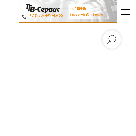
г. ПЕРМЬ
tgvservis@inbox.ru
+7 (950) 449-45-65