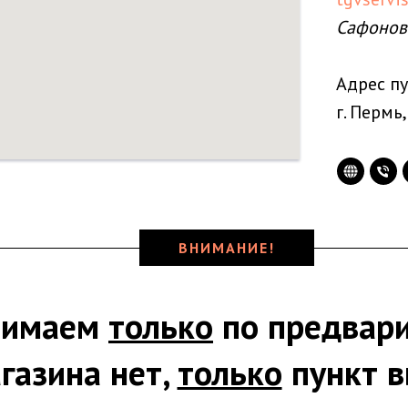
Сафонов
Адрес пу
г. Пермь,
ВНИМАНИЕ!
нимаем
только
по предвари
газина нет,
только
пункт в