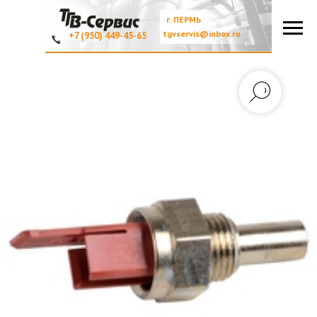
г. ПЕРМЬ
tgvservis@inbox.ru
+7 (950) 449-45-65