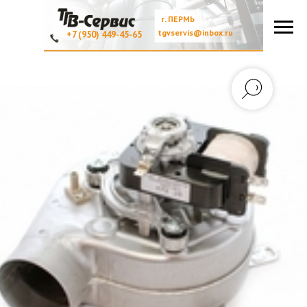
г. ПЕРМЬ
tgvservis@inbox.ru
+7 (950) 449-45-65