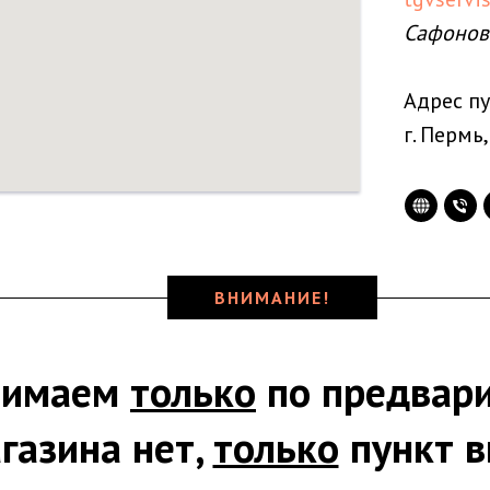
Сафонов
Адрес пу
г. Пермь,
ВНИМАНИЕ!
нимаем
только
по предвари
газина нет,
только
пункт в