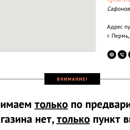
Сафонов
Адрес пу
г. Пермь,
ВНИМАНИЕ!
нимаем
только
по предвари
газина нет,
только
пункт в